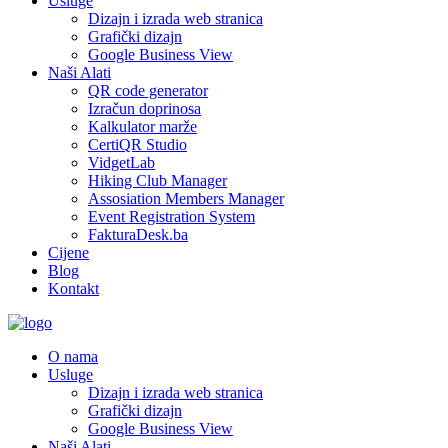
Usluge
Dizajn i izrada web stranica
Grafički dizajn
Google Business View
Naši Alati
QR code generator
Izračun doprinosa
Kalkulator marže
CertiQR Studio
VidgetLab
Hiking Club Manager
Assosiation Members Manager
Event Registration System
FakturaDesk.ba
Cijene
Blog
Kontakt
O nama
Usluge
Dizajn i izrada web stranica
Grafički dizajn
Google Business View
Naši Alati