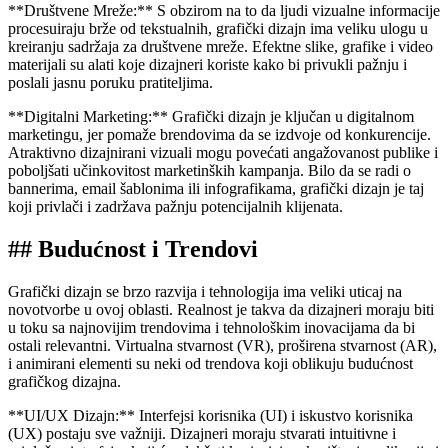
**Društvene Mreže:** S obzirom na to da ljudi vizualne informacije
procesuiraju brže od tekstualnih, grafički dizajn ima veliku ulogu u
kreiranju sadržaja za društvene mreže. Efektne slike, grafike i video
materijali su alati koje dizajneri koriste kako bi privukli pažnju i
poslali jasnu poruku pratiteljima.
**Digitalni Marketing:** Grafički dizajn je ključan u digitalnom
marketingu, jer pomaže brendovima da se izdvoje od konkurencije.
Atraktivno dizajnirani vizuali mogu povećati angažovanost publike i
poboljšati učinkovitost marketinških kampanja. Bilo da se radi o
bannerima, email šablonima ili infografikama, grafički dizajn je taj
koji privlači i zadržava pažnju potencijalnih klijenata.
## Budućnost i Trendovi
Grafički dizajn se brzo razvija i tehnologija ima veliki uticaj na
novotvorbe u ovoj oblasti. Realnost je takva da dizajneri moraju biti
u toku sa najnovijim trendovima i tehnološkim inovacijama da bi
ostali relevantni. Virtualna stvarnost (VR), proširena stvarnost (AR),
i animirani elementi su neki od trendova koji oblikuju budućnost
grafičkog dizajna.
**UI/UX Dizajn:** Interfejsi korisnika (UI) i iskustvo korisnika
(UX) postaju sve važniji. Dizajneri moraju stvarati intuitivne i