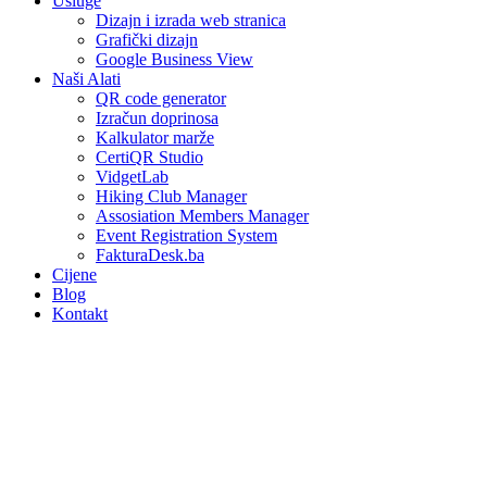
Usluge
Dizajn i izrada web stranica
Grafički dizajn
Google Business View
Naši Alati
QR code generator
Izračun doprinosa
Kalkulator marže
CertiQR Studio
VidgetLab
Hiking Club Manager
Assosiation Members Manager
Event Registration System
FakturaDesk.ba
Cijene
Blog
Kontakt