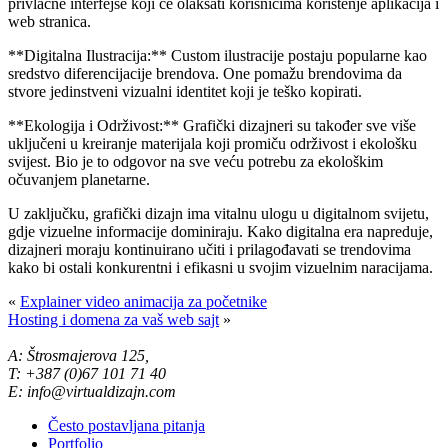
privlačne interfejse koji će olakšati korisnicima korištenje aplikacija i
web stranica.
**Digitalna Ilustracija:** Custom ilustracije postaju popularne kao
sredstvo diferencijacije brendova. One pomažu brendovima da
stvore jedinstveni vizualni identitet koji je teško kopirati.
**Ekologija i Održivost:** Grafički dizajneri su također sve više
uključeni u kreiranje materijala koji promiču održivost i ekološku
svijest. Bio je to odgovor na sve veću potrebu za ekološkim
očuvanjem planetarne.
U zaključku, grafički dizajn ima vitalnu ulogu u digitalnom svijetu,
gdje vizuelne informacije dominiraju. Kako digitalna era napreduje,
dizajneri moraju kontinuirano učiti i prilagođavati se trendovima
kako bi ostali konkurentni i efikasni u svojim vizuelnim naracijama.
«
Explainer video animacija za početnike
Hosting i domena za vaš web sajt
»
A: Štrosmajerova 125,
T: +387 (0)67 101 71 40
E: info@virtualdizajn.com
Često postavljana pitanja
Portfolio