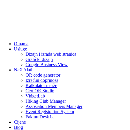
O nama
Usluge
Dizajn i izrada web stranica
Grafički dizajn
Google Business View
Naši Alati
QR code generator
Izračun doprinosa
Kalkulator marže
CertiQR Studio
VidgetLab
Hiking Club Manager
Assosiation Members Manager
Event Registration System
FakturaDesk.ba
Cijene
Blog