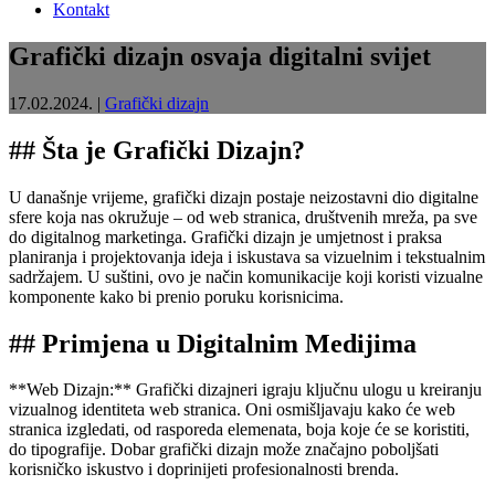
Kontakt
Grafički dizajn osvaja digitalni svijet
17.02.2024.
|
Grafički dizajn
## Šta je Grafički Dizajn?
U današnje vrijeme, grafički dizajn postaje neizostavni dio digitalne
sfere koja nas okružuje – od web stranica, društvenih mreža, pa sve
do digitalnog marketinga. Grafički dizajn je umjetnost i praksa
planiranja i projektovanja ideja i iskustava sa vizuelnim i tekstualnim
sadržajem. U suštini, ovo je način komunikacije koji koristi vizualne
komponente kako bi prenio poruku korisnicima.
## Primjena u Digitalnim Medijima
**Web Dizajn:** Grafički dizajneri igraju ključnu ulogu u kreiranju
vizualnog identiteta web stranica. Oni osmišljavaju kako će web
stranica izgledati, od rasporeda elemenata, boja koje će se koristiti,
do tipografije. Dobar grafički dizajn može značajno poboljšati
korisničko iskustvo i doprinijeti profesionalnosti brenda.