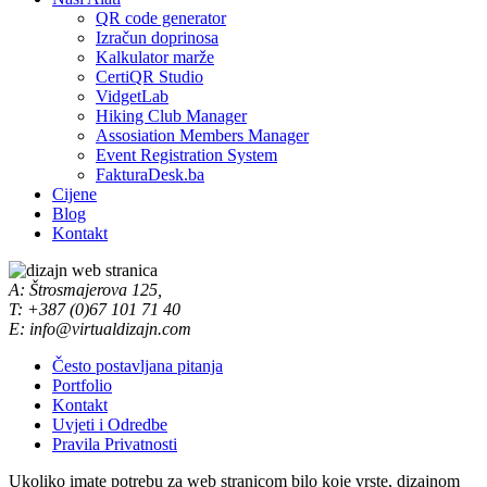
QR code generator
Izračun doprinosa
Kalkulator marže
CertiQR Studio
VidgetLab
Hiking Club Manager
Assosiation Members Manager
Event Registration System
FakturaDesk.ba
Cijene
Blog
Kontakt
A: Štrosmajerova 125,
T: +387 (0)67 101 71 40
E: info@virtualdizajn.com
Često postavljana pitanja
Portfolio
Kontakt
Uvjeti i Odredbe
Pravila Privatnosti
Ukoliko imate potrebu za web stranicom bilo koje vrste, dizajnom