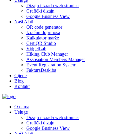
Usluge
Dizajn i izrada web stranica
Grafički dizajn
Google Business View
Naši Alati
QR code generator
Izračun doprinosa
Kalkulator marže
CertiQR Studio
VidgetLab
Hiking Club Manager
Assosiation Members Manager
Event Registration System
FakturaDesk.ba
Cijene
Blog
Kontakt
O nama
Usluge
Dizajn i izrada web stranica
Grafički dizajn
Google Business View
Naši Alati