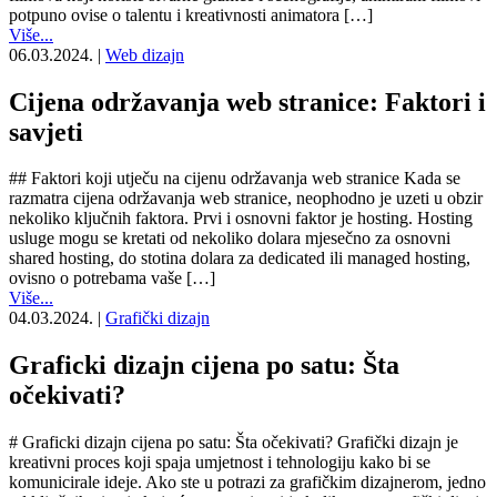
potpuno ovise o talentu i kreativnosti animatora […]
Više...
06.03.2024.
|
Web dizajn
Cijena održavanja web stranice: Faktori i
savjeti
## Faktori koji utječu na cijenu održavanja web stranice Kada se
razmatra cijena održavanja web stranice, neophodno je uzeti u obzir
nekoliko ključnih faktora. Prvi i osnovni faktor je hosting. Hosting
usluge mogu se kretati od nekoliko dolara mjesečno za osnovni
shared hosting, do stotina dolara za dedicated ili managed hosting,
ovisno o potrebama vaše […]
Više...
04.03.2024.
|
Grafički dizajn
Graficki dizajn cijena po satu: Šta
očekivati?
# Graficki dizajn cijena po satu: Šta očekivati? Grafički dizajn je
kreativni proces koji spaja umjetnost i tehnologiju kako bi se
komunicirale ideje. Ako ste u potrazi za grafičkim dizajnerom, jedno