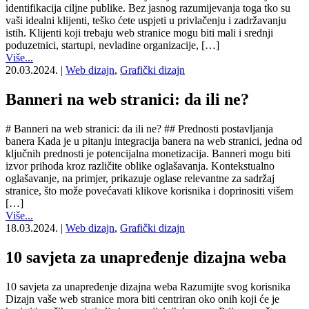
identifikacija ciljne publike. Bez jasnog razumijevanja toga tko su
vaši idealni klijenti, teško ćete uspjeti u privlačenju i zadržavanju
istih. Klijenti koji trebaju web stranice mogu biti mali i srednji
poduzetnici, startupi, nevladine organizacije, […]
Više...
20.03.2024.
|
Web dizajn
,
Grafički dizajn
Banneri na web stranici: da ili ne?
# Banneri na web stranici: da ili ne? ## Prednosti postavljanja
banera Kada je u pitanju integracija banera na web stranici, jedna od
ključnih prednosti je potencijalna monetizacija. Banneri mogu biti
izvor prihoda kroz različite oblike oglašavanja. Kontekstualno
oglašavanje, na primjer, prikazuje oglase relevantne za sadržaj
stranice, što može povećavati klikove korisnika i doprinositi višem
[…]
Više...
18.03.2024.
|
Web dizajn
,
Grafički dizajn
10 savjeta za unapređenje dizajna weba
10 savjeta za unapređenje dizajna weba Razumijte svog korisnika
Dizajn vaše web stranice mora biti centriran oko onih koji će je