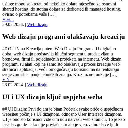
usluge mogu se kretati od nekoliko dolara mjesečno za osnovni
shared hosting, do stotina dolara za dedicated ili managed hosting,
ovisno o potrebama vaše […]
Više...
29.02.2024.
|
Web dizajn
Web dizajn programi olakšavaju kreaciju
## Olakšana Kreacija putem Web Dizajn Programa U digitalno
doba, web dizajn predstavlja ključni segment u predstavljanju
brendova, firmi ili pojedinačnih projekata na internetu. Web dizajn
programi su alati koji ne samo što olakšavaju proces kreacije web
stranica i aplikacija, već i omogućavaju korisnicima da realiziraju
svoje zamisli s manje tehničkih znanja. Kroz razne funkcije […]
Više...
28.02.2024.
|
Web dizajn
UI i UX dizajn ključ uspjeha weba
## UI Dizajn: Prvi dojam je bitan Početak svake priče o uspješnom
websiteu počinje s UI dizajnom, odnosno User Interface dizajnom.
UI je ono što korisnici vide čim uđu na vašu web stranicu. To je kao
fasada zgrade - ako nije privlačna, malo je vjerovatno da će ljudi