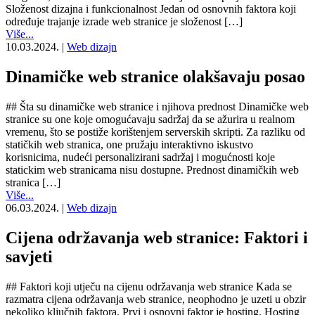
Složenost dizajna i funkcionalnost Jedan od osnovnih faktora koji
određuje trajanje izrade web stranice je složenost […]
Više...
10.03.2024.
|
Web dizajn
Dinamičke web stranice olakšavaju posao
## Šta su dinamičke web stranice i njihova prednost Dinamičke web
stranice su one koje omogućavaju sadržaj da se ažurira u realnom
vremenu, što se postiže korištenjem serverskih skripti. Za razliku od
statičkih web stranica, one pružaju interaktivno iskustvo
korisnicima, nudeći personalizirani sadržaj i mogućnosti koje
statickim web stranicama nisu dostupne. Prednost dinamičkih web
stranica […]
Više...
06.03.2024.
|
Web dizajn
Cijena održavanja web stranice: Faktori i
savjeti
## Faktori koji utječu na cijenu održavanja web stranice Kada se
razmatra cijena održavanja web stranice, neophodno je uzeti u obzir
nekoliko ključnih faktora. Prvi i osnovni faktor je hosting. Hosting