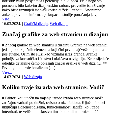
koristiti: vaših posjetitelja i potencijalnih kupaca. Prije nego što
počnete s bilo kakvim dizajnerskim radom, provedite istraživanje
kako biste razumjeli što vaši korisnici žele i trebaju. Anonimne
ankete, povratne informacije kupaca i studije ponašanja […]
Više...
16.03.2024.
|
Grafički dizajn
,
Web dizajn
Značaj grafike za web stranicu u dizajnu
# Značaj grafike za web stranicu u dizajnu Grafika na web stranici
jedan je od ključnih elemenata koji čini prvi i najčvršći dojam na
posjetitelje. Osim što služi kao vizualni izraz branda, grafika
poboljšava korisničko iskustvo i olakšava navigaciju. Kroz sljedeće
odjeljke detaljnije ćemo objasniti značaj grafike u web dizajnu. ##
Prvi dojam i profesionalizam […]
Više...
14.03.2024.
|
Web dizajn
Koliko traje izrada web stranice: Vodič
# Faktori koji utječu na trajanje izrade Izrada web stranice može
značajno varirati po dužini, ovisno o nizu faktora. Ključni faktori
uključuju složenost dizajna, funkcionalnost, sadržaj koji treba
integrirati, te veličinu i iskustvo tima koji radi na projektu. ##