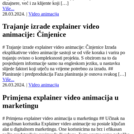
dizajnere, već i za klijente koji […]
Više...
28.03.2024.
|
Video animacija
Trajanje izrade explainer video
animacije: Činjenice
# Trajanje izrade explainer video animacije: Činjenice Izrada
eksplikativne video animacije sastoji se od više koraka i varira po
trajanju ovisno o kompleksnosti projekta. S obzirom na to da
posjedujem informacije samo na engleskom jeziku, u nastavku
slijede faktori koji utječu na vrijeme potrebno za izradu. ##
Planiranje i predprodukcija Faza planiranja je osnova svakog […]
Više...
26.03.2024.
|
Video animacija
Primjena explainer video animacija u
marketingu
# Primjena explainer video animacija u marketingu ## Učinak na
angažman korisnika Explainer video animacije su postale ključan
alat u digitalnom marketingu. One korisnicima na brz i efikasan