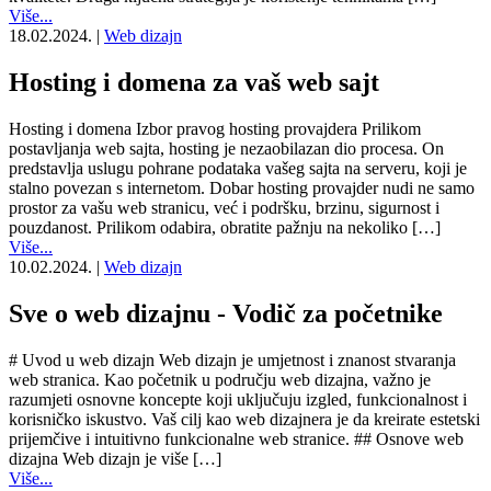
Više...
18.02.2024.
|
Web dizajn
Hosting i domena za vaš web sajt
Hosting i domena Izbor pravog hosting provajdera Prilikom
postavljanja web sajta, hosting je nezaobilazan dio procesa. On
predstavlja uslugu pohrane podataka vašeg sajta na serveru, koji je
stalno povezan s internetom. Dobar hosting provajder nudi ne samo
prostor za vašu web stranicu, već i podršku, brzinu, sigurnost i
pouzdanost. Prilikom odabira, obratite pažnju na nekoliko […]
Više...
10.02.2024.
|
Web dizajn
Sve o web dizajnu - Vodič za početnike
# Uvod u web dizajn Web dizajn je umjetnost i znanost stvaranja
web stranica. Kao početnik u području web dizajna, važno je
razumjeti osnovne koncepte koji uključuju izgled, funkcionalnost i
korisničko iskustvo. Vaš cilj kao web dizajnera je da kreirate estetski
prijemčive i intuitivno funkcionalne web stranice. ## Osnove web
dizajna Web dizajn je više […]
Više...