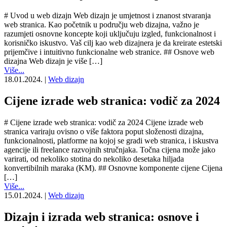
# Uvod u web dizajn Web dizajn je umjetnost i znanost stvaranja
web stranica. Kao početnik u području web dizajna, važno je
razumjeti osnovne koncepte koji uključuju izgled, funkcionalnost i
korisničko iskustvo. Vaš cilj kao web dizajnera je da kreirate estetski
prijemčive i intuitivno funkcionalne web stranice. ## Osnove web
dizajna Web dizajn je više […]
Više...
18.01.2024.
|
Web dizajn
Cijene izrade web stranica: vodič za 2024
# Cijene izrade web stranica: vodič za 2024 Cijene izrade web
stranica variraju ovisno o više faktora poput složenosti dizajna,
funkcionalnosti, platforme na kojoj se gradi web stranica, i iskustva
agencije ili freelance razvojnih stručnjaka. Točna cijena može jako
varirati, od nekoliko stotina do nekoliko desetaka hiljada
konvertibilnih maraka (KM). ## Osnovne komponente cijene Cijena
[…]
Više...
15.01.2024.
|
Web dizajn
Dizajn i izrada web stranica: osnove i