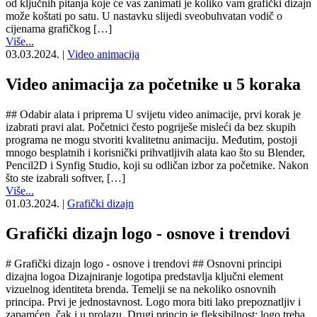
od ključnih pitanja koje će vas zanimati je koliko vam grafički dizajn
može koštati po satu. U nastavku slijedi sveobuhvatan vodič o
cijenama grafičkog […]
Više...
03.03.2024.
|
Video animacija
Video animacija za početnike u 5 koraka
## Odabir alata i priprema U svijetu video animacije, prvi korak je
izabrati pravi alat. Početnici često pogriješe misleći da bez skupih
programa ne mogu stvoriti kvalitetnu animaciju. Međutim, postoji
mnogo besplatnih i korisnički prihvatljivih alata kao što su Blender,
Pencil2D i Synfig Studio, koji su odličan izbor za početnike. Nakon
što ste izabrali softver, […]
Više...
01.03.2024.
|
Grafički dizajn
Grafički dizajn logo - osnove i trendovi
# Grafički dizajn logo - osnove i trendovi ## Osnovni principi
dizajna logoa Dizajniranje logotipa predstavlja ključni element
vizuelnog identiteta brenda. Temelji se na nekoliko osnovnih
principa. Prvi je jednostavnost. Logo mora biti lako prepoznatljiv i
zapamćen, čak i u prolazu. Drugi princip je fleksibilnost; logo treba