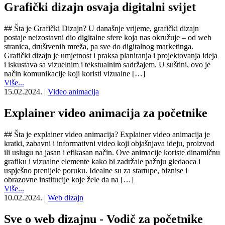
Grafički dizajn osvaja digitalni svijet
## Šta je Grafički Dizajn? U današnje vrijeme, grafički dizajn
postaje neizostavni dio digitalne sfere koja nas okružuje – od web
stranica, društvenih mreža, pa sve do digitalnog marketinga.
Grafički dizajn je umjetnost i praksa planiranja i projektovanja ideja
i iskustava sa vizuelnim i tekstualnim sadržajem. U suštini, ovo je
način komunikacije koji koristi vizualne […]
Više...
15.02.2024.
|
Video animacija
Explainer video animacija za početnike
## Šta je explainer video animacija? Explainer video animacija je
kratki, zabavni i informativni video koji objašnjava ideju, proizvod
ili uslugu na jasan i efikasan način. Ove animacije koriste dinamičnu
grafiku i vizualne elemente kako bi zadržale pažnju gledaoca i
uspješno prenijele poruku. Idealne su za startupe, biznise i
obrazovne institucije koje žele da na […]
Više...
10.02.2024.
|
Web dizajn
Sve o web dizajnu - Vodič za početnike