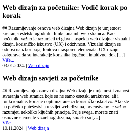
Web dizajn za početnike: Vodič korak po
korak
## Razumijevanje osnova web dizajna Web dizajn je umjetnost
kreiranja estetski ugodnih i funkcionalnih web stranica. Kao
početnik, važno je razumjeti tri glavna aspekta web dizajna: vizualni
dizajn, korisničko iskustvo (UX) i odzivnost. Vizualni dizajn se
odnosi na izbor boja, fontova i raspored elemenata. UX dizajn
osigurava da su interakcije korisnika logične i intuitivne, dok […]
Više...
03.01.2024.
|
Web dizajn
Web dizajn savjeti za početnike
## Razumijevanje osnova dizajna Web dizajn je umjetnost i znanost
stvaranja web stranica koje su ne samo estetski atraktivne, ali i
funkcionalne, korisne i optimizirane za korisničko iskustvo. Ako ste
na početku putešestvija u svijet web dizajna, prvenstveno je važno
razumjeti nekoliko ključnih principa. Prije svega, morate znati
osnovne elemente vizuelnog dizajna, kao što su […]
Više...
10.11.2024.
|
Web dizajn