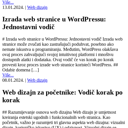
Više...
13.01.2024.
|
Web dizajn
Izrada web stranice u WordPressu:
Jednostavni vodič
# Izrada web stranice u WordPressu: Jednostavni vodič Izrada web
stranice može zvučati kao zastrašujući poduhvat, posebno ako
nemate iskustva u programiranju. Međutim, WordPress olakšava
ovaj proces zahvaljujući svojoj intuitivnoj platformi i mnoštvu
dostupnih alatki i dodataka. Ovaj vodič će vas korak po korak
provesti kroz proces izrade web stranice koristeći WordPress. ##
Odabir domena […]
Više...
08.01.2024.
|
Web dizajn
Web dizajn za početnike: Vodič korak po
korak
## Razumijevanje osnova web dizajna Web dizajn je umjetnost
kreiranja estetski ugodnih i funkcionalnih web stranica. Kao
početnik, važno je razumjeti tri glavna aspekta web dizajna: vizualni
dizajn, korisničko iskustvo (UX) i odzivnost. Vizualni dizajn se