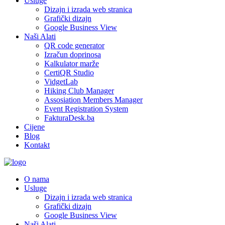
Usluge
Dizajn i izrada web stranica
Grafički dizajn
Google Business View
Naši Alati
QR code generator
Izračun doprinosa
Kalkulator marže
CertiQR Studio
VidgetLab
Hiking Club Manager
Assosiation Members Manager
Event Registration System
FakturaDesk.ba
Cijene
Blog
Kontakt
O nama
Usluge
Dizajn i izrada web stranica
Grafički dizajn
Google Business View
Naši Alati