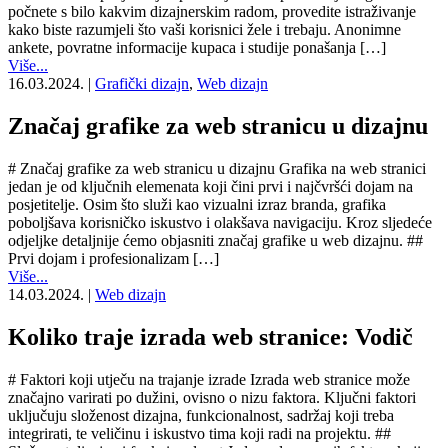
počnete s bilo kakvim dizajnerskim radom, provedite istraživanje
kako biste razumjeli što vaši korisnici žele i trebaju. Anonimne
ankete, povratne informacije kupaca i studije ponašanja […]
Više...
16.03.2024.
|
Grafički dizajn
,
Web dizajn
Značaj grafike za web stranicu u dizajnu
# Značaj grafike za web stranicu u dizajnu Grafika na web stranici
jedan je od ključnih elemenata koji čini prvi i najčvršći dojam na
posjetitelje. Osim što služi kao vizualni izraz branda, grafika
poboljšava korisničko iskustvo i olakšava navigaciju. Kroz sljedeće
odjeljke detaljnije ćemo objasniti značaj grafike u web dizajnu. ##
Prvi dojam i profesionalizam […]
Više...
14.03.2024.
|
Web dizajn
Koliko traje izrada web stranice: Vodič
# Faktori koji utječu na trajanje izrade Izrada web stranice može
značajno varirati po dužini, ovisno o nizu faktora. Ključni faktori
uključuju složenost dizajna, funkcionalnost, sadržaj koji treba
integrirati, te veličinu i iskustvo tima koji radi na projektu. ##