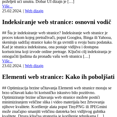
poželjeti ući unutra. Dobar UI dizajn je […]
Više...
25.02.2024.
|
Web dizajn
Indeksiranje web stranice: osnovni vodič
## Šta je indeksiranje web stranice? Indeksiranje web stranice je
proces tokom kojeg pretraživači, poput Googlea, Binga ili Yahooa,
skeniraju sadržaj stranice kako bi ga uvrstili u svoju bazu podataka.
Kad je stranica indeksirana, ona postaje vidljiva i dostupna
korisnicima koji izvode online pretrage. Ključni cilj indeksiranja je
omogućiti ljudima da pronađu vašu web stranicu […]
Više...
23.02.2024.
|
Web dizajn
Elementi web stranice: Kako ih poboljšati
## Optimizacija brzine učitavanja Elementi web stranice moraju se
brzo učitavati kako bi korisničko iskustvo bilo pozitivno.
Optimiziranje brzine učitavanja web stranice možete postići
minimiziranjem veličine slika i video materijala bez žrtvovanja
njihove kvalitete. Korištenje alata poput TinyPNG ili JPEGmini
može značajno smanjiti veličinu datoteka bez vidljivog gubitka
kvalitete. Druga ključna strategija je korištenje tehnikama […]