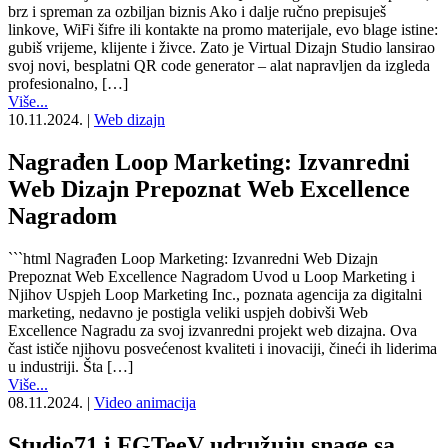
brz i spreman za ozbiljan biznis Ako i dalje ručno prepisuješ
linkove, WiFi šifre ili kontakte na promo materijale, evo blage istine:
gubiš vrijeme, klijente i živce. Zato je Virtual Dizajn Studio lansirao
svoj novi, besplatni QR code generator – alat napravljen da izgleda
profesionalno, […]
Više...
10.11.2024.
|
Web dizajn
Nagrađen Loop Marketing: Izvanredni
Web Dizajn Prepoznat Web Excellence
Nagradom
```html Nagrađen Loop Marketing: Izvanredni Web Dizajn
Prepoznat Web Excellence Nagradom Uvod u Loop Marketing i
Njihov Uspjeh Loop Marketing Inc., poznata agencija za digitalni
marketing, nedavno je postigla veliki uspjeh dobivši Web
Excellence Nagradu za svoj izvanredni projekt web dizajna. Ova
čast ističe njihovu posvećenost kvaliteti i inovaciji, čineći ih liderima
u industriji. Šta […]
Više...
08.11.2024.
|
Video animacija
Studio71 i FGTeeV udružuju snage sa