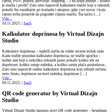
cijena, PDV, popust, provizije, shipping… i na kraju pitanje – kolika
je marža i profit? Zato smo napravili kalkulator marže koji u sekundi
pokaže šta zarađujete po komadu i ukupno, gdje curi novac i koju
cijenu treba postaviti da pogodite ciljanu maržu. Šta tačno […]
Više...
10.11.2025.
|
SaaS
Kalkulator doprinosa by Virtual Dizajn
Studio
Kalkulator doprinosa – najbrži način da vidite stvarni trošak rada
Kada tražite pouzdan kalkulator doprinosa, ne tražite igračku –
tražite alat koji u nekoliko sekundi jasno pokaže koliko ide na
doprinose, koliko ostaje radniku, a koliko zaista plaća poslodavac.
Zato smo napravili online kalkulator doprinosa koji odmah računa:
neto, bruto, doprinose na teret radnika, doprinose […]
Više...
09.11.2025.
|
SaaS
QR code generator by Virtual Dizajn
Studio
Virtual Dizajn Studio lansirao novi QR code generator – besplatan,