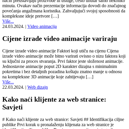
način predstavljaju proizvode ili usluge, često unutar samo nekoliko
minuta. Ovakav način prezentacije informacija dovodi do značajnog
povećanja angažmana korisnika. Zahvaljujući svojoj sposobnosti da
kompleksne ideje pretvore […]
Više...
24.03.2024.
|
Video animacija
Cijene izrade video animacije variraju
Cijene izrade video animacije Faktori koji utiču na cijenu Cijena
izrade video animacije može bitno varirati ovisno o nizu faktora koji
su ključni za proces stvaranja. Prvi faktor jeste složenost animacije.
Jednostavne animacije poput 2D karakter dizajna s minimalnim
pokretima i bez detaljnih pozadina koštaju znatno manje u odnosu
na kompleksne 3D animacije koje zahtijevaju […]
Više...
22.03.2024.
|
Web dizajn
Kako naći klijente za web stranice:
Savjeti
# Kako naći klijente za web stranice: Savjeti ## Identifikacija ciljne
publike Prvi korak u pronalaženju klijenata za web stranice je