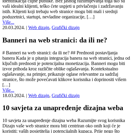
identifikacija ciljne publike. Bez jasnog razumijevanja toga tko su
vaši idealni klijenti, teško ćete uspjeti u privlačenju i zadržavanju
istih. Klijenti koji trebaju web stranice mogu biti mali i srednji
poduzetnici, startupi, nevladine organizacije, […]
Više...
20.03.2024.
|
Web dizajn
,
Grafički dizajn
Banneri na web stranici: da ili ne?
# Banneri na web stranici: da ili ne? ## Prednosti postavljanja
banera Kada je u pitanju integracija banera na web stranici, jedna od
ključnih prednosti je potencijalna monetizacija. Banneri mogu biti
izvor prihoda kroz različite oblike oglašavanja. Kontekstualno
oglašavanje, na primjer, prikazuje oglase relevantne za sadržaj
stranice, što može povećavati klikove korisnika i doprinositi višem
[…]
Više...
18.03.2024.
|
Web dizajn
,
Grafički dizajn
10 savjeta za unapređenje dizajna weba
10 savjeta za unapređenje dizajna weba Razumijte svog korisnika
Dizajn vaše web stranice mora biti centriran oko onih koji će je
koristiti: vaših posjetitelja i potencijalnih kupaca. Prije nego što