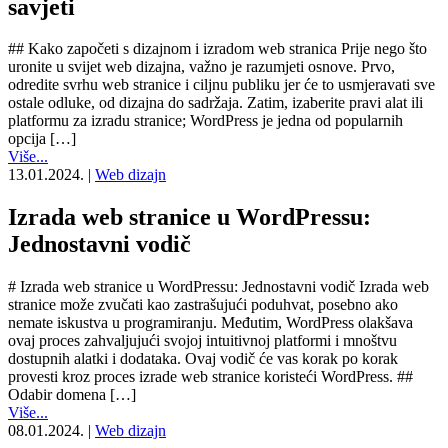
savjeti
## Kako započeti s dizajnom i izradom web stranica Prije nego što
uronite u svijet web dizajna, važno je razumjeti osnove. Prvo,
odredite svrhu web stranice i ciljnu publiku jer će to usmjeravati sve
ostale odluke, od dizajna do sadržaja. Zatim, izaberite pravi alat ili
platformu za izradu stranice; WordPress je jedna od popularnih
opcija […]
Više...
13.01.2024.
|
Web dizajn
Izrada web stranice u WordPressu:
Jednostavni vodič
# Izrada web stranice u WordPressu: Jednostavni vodič Izrada web
stranice može zvučati kao zastrašujući poduhvat, posebno ako
nemate iskustva u programiranju. Međutim, WordPress olakšava
ovaj proces zahvaljujući svojoj intuitivnoj platformi i mnoštvu
dostupnih alatki i dodataka. Ovaj vodič će vas korak po korak
provesti kroz proces izrade web stranice koristeći WordPress. ##
Odabir domena […]
Više...
08.01.2024.
|
Web dizajn