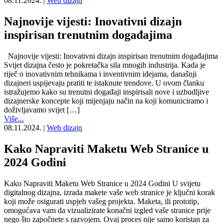
08.11.2024.
|
Web dizajn
Najnovije vijesti: Inovativni dizajn
inspirisan trenutnim događajima
Najnovije vijesti: Inovativni dizajn inspirisan trenutnim događajima
Svijet dizajna često je pokretačka sila mnogih industrija. Kada je
riječ o inovativnim tehnikama i inventivnim idejama, današnji
dizajneri uspijevaju pratiti te istaknute trendove. U ovom članku
istražujemo kako su trenutni događaji inspirisali nove i uzbudljive
dizajnerske koncepte koji mijenjaju način na koji komuniciramo i
doživljavamo svijet […]
Više...
08.11.2024.
|
Web dizajn
Kako Napraviti Maketu Web Stranice u
2024 Godini
Kako Napraviti Maketu Web Stranice u 2024 Godini U svijetu
digitalnog dizajna, izrada makete vaše web stranice je ključni korak
koji može osigurati uspjeh vašeg projekta. Maketa, ili prototip,
omogućava vam da vizualizirate konačni izgled vaše stranice prije
nego što započnete s razvojem. Ovaj proces nije samo koristan za