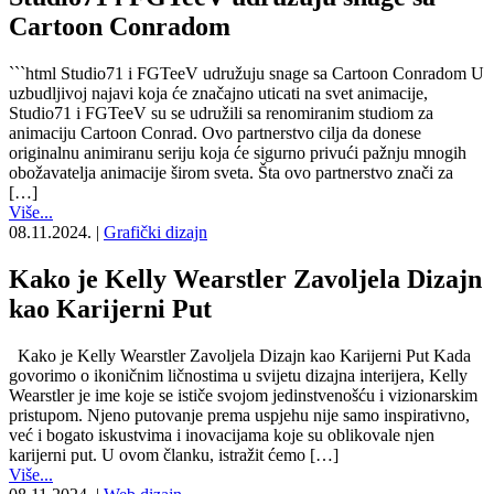
Cartoon Conradom
```html Studio71 i FGTeeV udružuju snage sa Cartoon Conradom U
uzbudljivoj najavi koja će značajno uticati na svet animacije,
Studio71 i FGTeeV su se udružili sa renomiranim studiom za
animaciju Cartoon Conrad. Ovo partnerstvo cilja da donese
originalnu animiranu seriju koja će sigurno privući pažnju mnogih
obožavatelja animacije širom sveta. Šta ovo partnerstvo znači za
[…]
Više...
08.11.2024.
|
Grafički dizajn
Kako je Kelly Wearstler Zavoljela Dizajn
kao Karijerni Put
Kako je Kelly Wearstler Zavoljela Dizajn kao Karijerni Put Kada
govorimo o ikoničnim ličnostima u svijetu dizajna interijera, Kelly
Wearstler je ime koje se ističe svojom jedinstvenošću i vizionarskim
pristupom. Njeno putovanje prema uspjehu nije samo inspirativno,
već i bogato iskustvima i inovacijama koje su oblikovale njen
karijerni put. U ovom članku, istražit ćemo […]
Više...