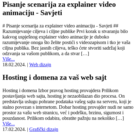
Pisanje scenarija za explainer video
animaciju - Savjeti
# Pisanje scenarija za explainer video animaciju - Savjeti ##
Razumijevanje ciljeva i ciljne publike Prvi korak u stvaranju bilo
kakvog uspješnog explainer video animacije je duboko
razumijevanje onoga što želite postići s videozapisom i tko je vaša
ciljna publika. Bez jasnih ciljeva, teško ćete stvoriti sadržaj koji
odzvanja sa vašom publikom, a da stvar […]
Više...
18.02.2024.
|
Web dizajn
Hosting i domena za vaš web sajt
Hosting i domena Izbor pravog hosting provajdera Prilikom
postavljanja web sajta, hosting je nezaobilazan dio procesa. On
predstavlja uslugu pohrane podataka vašeg sajta na serveru, koji je
stalno povezan s internetom. Dobar hosting provajder nudi ne samo
prostor za vašu web stranicu, već i podršku, brzinu, sigurnost i
pouzdanost. Prilikom odabira, obratite pažnju na nekoliko […]
Više...
17.02.2024.
|
Grafički dizajn