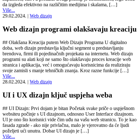
da izgleda efektivno na različitim medijima i skalama, […]
Više...
29.02.2024.
|
Web dizajn
Web dizajn programi olakšavaju kreaciju
## Olakšana Kreacija putem Web Dizajn Programa U digitalno
doba, web dizajn predstavlja ključni segment u predstavljanju
brendova, firmi ili pojedinačnih projekata na internetu. Web dizajn
programi su alati koji ne samo što olakšavaju proces kreacije web
stranica i aplikacija, već i omogućavaju korisnicima da realiziraju
svoje zamisli s manje tehničkih znanja. Kroz razne funkcije […]
Više...
28.02.2024.
|
Web dizajn
UI i UX dizajn ključ uspjeha weba
## UI Dizajn: Prvi dojam je bitan Početak svake priče o uspješnom
websiteu počinje s UI dizajnom, odnosno User Interface dizajnom.
UI je ono što korisnici vide čim uđu na vašu web stranicu. To je kao
fasada zgrade - ako nije privlačna, malo je vjerovatno da će ljudi
poželjeti ući unutra. Dobar UI dizajn je […]
Više...