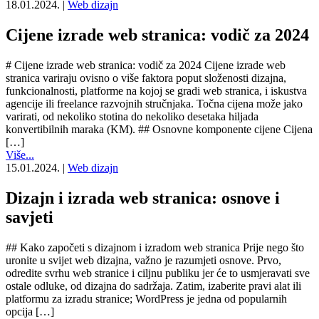
18.01.2024.
|
Web dizajn
Cijene izrade web stranica: vodič za 2024
# Cijene izrade web stranica: vodič za 2024 Cijene izrade web
stranica variraju ovisno o više faktora poput složenosti dizajna,
funkcionalnosti, platforme na kojoj se gradi web stranica, i iskustva
agencije ili freelance razvojnih stručnjaka. Točna cijena može jako
varirati, od nekoliko stotina do nekoliko desetaka hiljada
konvertibilnih maraka (KM). ## Osnovne komponente cijene Cijena
[…]
Više...
15.01.2024.
|
Web dizajn
Dizajn i izrada web stranica: osnove i
savjeti
## Kako započeti s dizajnom i izradom web stranica Prije nego što
uronite u svijet web dizajna, važno je razumjeti osnove. Prvo,
odredite svrhu web stranice i ciljnu publiku jer će to usmjeravati sve
ostale odluke, od dizajna do sadržaja. Zatim, izaberite pravi alat ili
platformu za izradu stranice; WordPress je jedna od popularnih
opcija […]