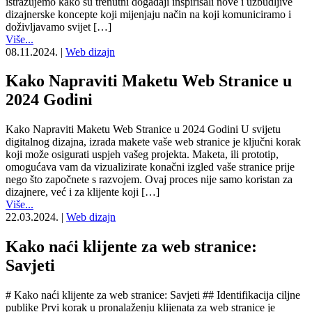
istražujemo kako su trenutni događaji inspirisali nove i uzbudljive
dizajnerske koncepte koji mijenjaju način na koji komuniciramo i
doživljavamo svijet […]
Više...
08.11.2024.
|
Web dizajn
Kako Napraviti Maketu Web Stranice u
2024 Godini
Kako Napraviti Maketu Web Stranice u 2024 Godini U svijetu
digitalnog dizajna, izrada makete vaše web stranice je ključni korak
koji može osigurati uspjeh vašeg projekta. Maketa, ili prototip,
omogućava vam da vizualizirate konačni izgled vaše stranice prije
nego što započnete s razvojem. Ovaj proces nije samo koristan za
dizajnere, već i za klijente koji […]
Više...
22.03.2024.
|
Web dizajn
Kako naći klijente za web stranice:
Savjeti
# Kako naći klijente za web stranice: Savjeti ## Identifikacija ciljne
publike Prvi korak u pronalaženju klijenata za web stranice je