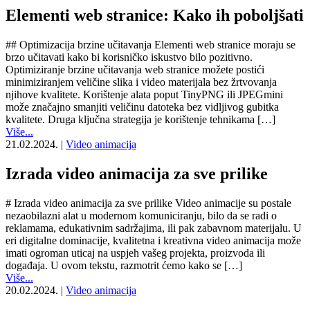
Elementi web stranice: Kako ih poboljšati
## Optimizacija brzine učitavanja Elementi web stranice moraju se
brzo učitavati kako bi korisničko iskustvo bilo pozitivno.
Optimiziranje brzine učitavanja web stranice možete postići
minimiziranjem veličine slika i video materijala bez žrtvovanja
njihove kvalitete. Korištenje alata poput TinyPNG ili JPEGmini
može značajno smanjiti veličinu datoteka bez vidljivog gubitka
kvalitete. Druga ključna strategija je korištenje tehnikama […]
Više...
21.02.2024.
|
Video animacija
Izrada video animacija za sve prilike
# Izrada video animacija za sve prilike Video animacije su postale
nezaobilazni alat u modernom komuniciranju, bilo da se radi o
reklamama, edukativnim sadržajima, ili pak zabavnom materijalu. U
eri digitalne dominacije, kvalitetna i kreativna video animacija može
imati ogroman uticaj na uspjeh vašeg projekta, proizvoda ili
događaja. U ovom tekstu, razmotrit ćemo kako se […]
Više...
20.02.2024.
|
Video animacija