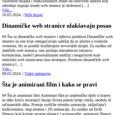
Složenost dizajna i funkcionalnost Jedan od osnovnih faktora koji
određuje trajanje izrade web stranice je složenost […]
Više...
10.03.2024.
|
Web dizajn
Dinamičke web stranice olakšavaju posao
## Šta su dinamičke web stranice i njihova prednost Dinamičke web
stranice su one koje omogućavaju sadržaj da se ažurira u realnom
vremenu, što se postiže korištenjem serverskih skripti. Za razliku od
statičkih web stranica, one pružaju interaktivno iskustvo
korisnicima, nudeći personalizirani sadržaj i mogućnosti koje
statickim web stranicama nisu dostupne. Prednost dinamičkih web
stranica […]
Više...
08.03.2024.
|
Video animacija
Šta je animirani film i kako se pravi
## Šta je animirani film Animirani film je umjetničko djelo u kojem
se slike kreću stvarajući iluziju života putem serije crteža, modela ili
računarskih slika. Postoje različite tehnike animacije, uključujući
tradicionalnu, stop-motion i 3D animaciju. Za razliku od živih
filmova koji koriste stvarne glumce i scenografije, animirani filmovi