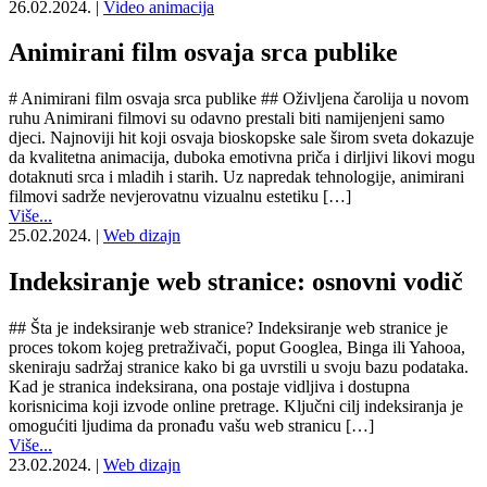
26.02.2024.
|
Video animacija
Animirani film osvaja srca publike
# Animirani film osvaja srca publike ## Oživljena čarolija u novom
ruhu Animirani filmovi su odavno prestali biti namijenjeni samo
djeci. Najnoviji hit koji osvaja bioskopske sale širom sveta dokazuje
da kvalitetna animacija, duboka emotivna priča i dirljivi likovi mogu
dotaknuti srca i mladih i starih. Uz napredak tehnologije, animirani
filmovi sadrže nevjerovatnu vizualnu estetiku […]
Više...
25.02.2024.
|
Web dizajn
Indeksiranje web stranice: osnovni vodič
## Šta je indeksiranje web stranice? Indeksiranje web stranice je
proces tokom kojeg pretraživači, poput Googlea, Binga ili Yahooa,
skeniraju sadržaj stranice kako bi ga uvrstili u svoju bazu podataka.
Kad je stranica indeksirana, ona postaje vidljiva i dostupna
korisnicima koji izvode online pretrage. Ključni cilj indeksiranja je
omogućiti ljudima da pronađu vašu web stranicu […]
Više...
23.02.2024.
|
Web dizajn