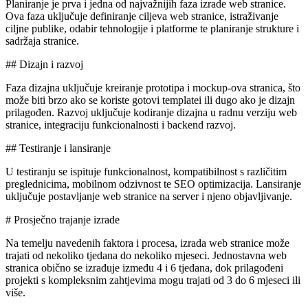
Planiranje je prva i jedna od najvažnijih faza izrade web stranice.
Ova faza uključuje definiranje ciljeva web stranice, istraživanje
ciljne publike, odabir tehnologije i platforme te planiranje strukture i
sadržaja stranice.
## Dizajn i razvoj
Faza dizajna uključuje kreiranje prototipa i mockup-ova stranica, što
može biti brzo ako se koriste gotovi templatei ili dugo ako je dizajn
prilagođen. Razvoj uključuje kodiranje dizajna u radnu verziju web
stranice, integraciju funkcionalnosti i backend razvoj.
## Testiranje i lansiranje
U testiranju se ispituje funkcionalnost, kompatibilnost s različitim
preglednicima, mobilnom odzivnost te SEO optimizacija. Lansiranje
uključuje postavljanje web stranice na server i njeno objavljivanje.
# Prosječno trajanje izrade
Na temelju navedenih faktora i procesa, izrada web stranice može
trajati od nekoliko tjedana do nekoliko mjeseci. Jednostavna web
stranica obično se izrađuje između 4 i 6 tjedana, dok prilagođeni
projekti s kompleksnim zahtjevima mogu trajati od 3 do 6 mjeseci ili
više.