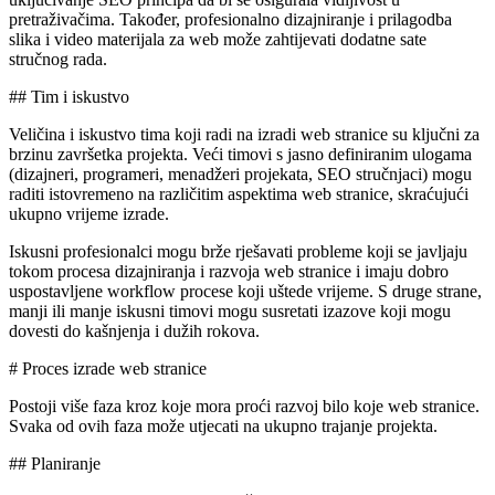
pretraživačima. Također, profesionalno dizajniranje i prilagodba
slika i video materijala za web može zahtijevati dodatne sate
stručnog rada.
## Tim i iskustvo
Veličina i iskustvo tima koji radi na izradi web stranice su ključni za
brzinu završetka projekta. Veći timovi s jasno definiranim ulogama
(dizajneri, programeri, menadžeri projekata, SEO stručnjaci) mogu
raditi istovremeno na različitim aspektima web stranice, skraćujući
ukupno vrijeme izrade.
Iskusni profesionalci mogu brže rješavati probleme koji se javljaju
tokom procesa dizajniranja i razvoja web stranice i imaju dobro
uspostavljene workflow procese koji uštede vrijeme. S druge strane,
manji ili manje iskusni timovi mogu susretati izazove koji mogu
dovesti do kašnjenja i dužih rokova.
# Proces izrade web stranice
Postoji više faza kroz koje mora proći razvoj bilo koje web stranice.
Svaka od ovih faza može utjecati na ukupno trajanje projekta.
## Planiranje