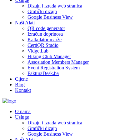
Usluge
Dizajn i izrada web stranica
Grafički dizajn
Google Business View
Naši Alati
QR code generator
Izračun doprinosa
Kalkulator marže
CertiQR Studio
VidgetLab
Hiking Club Manager
Assosiation Members Manager
Event Registration System
FakturaDesk.ba
Cijene
Blog
Kontakt
O nama
Usluge
Dizajn i izrada web stranica
Grafički dizajn
Google Business View
Naši Alati