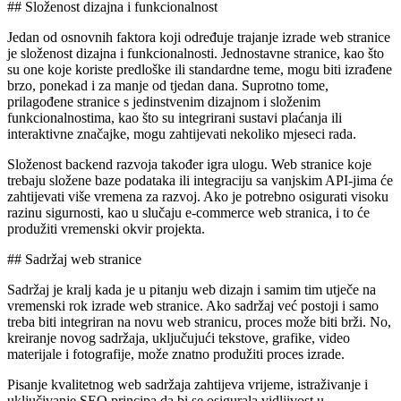
## Složenost dizajna i funkcionalnost
Jedan od osnovnih faktora koji određuje trajanje izrade web stranice
je složenost dizajna i funkcionalnosti. Jednostavne stranice, kao što
su one koje koriste predloške ili standardne teme, mogu biti izrađene
brzo, ponekad i za manje od tjedan dana. Suprotno tome,
prilagođene stranice s jedinstvenim dizajnom i složenim
funkcionalnostima, kao što su integrirani sustavi plaćanja ili
interaktivne značajke, mogu zahtijevati nekoliko mjeseci rada.
Složenost backend razvoja također igra ulogu. Web stranice koje
trebaju složene baze podataka ili integraciju sa vanjskim API-jima će
zahtijevati više vremena za razvoj. Ako je potrebno osigurati visoku
razinu sigurnosti, kao u slučaju e-commerce web stranica, i to će
produžiti vremenski okvir projekta.
## Sadržaj web stranice
Sadržaj je kralj kada je u pitanju web dizajn i samim tim utječe na
vremenski rok izrade web stranice. Ako sadržaj već postoji i samo
treba biti integriran na novu web stranicu, proces može biti brži. No,
kreiranje novog sadržaja, uključujući tekstove, grafike, video
materijale i fotografije, može znatno produžiti proces izrade.
Pisanje kvalitetnog web sadržaja zahtijeva vrijeme, istraživanje i
uključivanje SEO principa da bi se osigurala vidljivost u