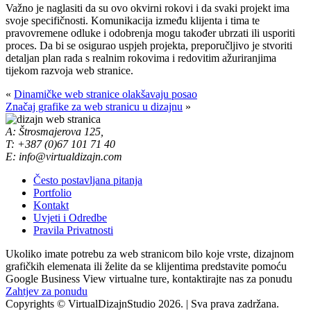
Važno je naglasiti da su ovo okvirni rokovi i da svaki projekt ima
svoje specifičnosti. Komunikacija između klijenta i tima te
pravovremene odluke i odobrenja mogu također ubrzati ili usporiti
proces. Da bi se osigurao uspjeh projekta, preporučljivo je stvoriti
detaljan plan rada s realnim rokovima i redovitim ažuriranjima
tijekom razvoja web stranice.
«
Dinamičke web stranice olakšavaju posao
Značaj grafike za web stranicu u dizajnu
»
A: Štrosmajerova 125,
T: +387 (0)67 101 71 40
E: info@virtualdizajn.com
Često postavljana pitanja
Portfolio
Kontakt
Uvjeti i Odredbe
Pravila Privatnosti
Ukoliko imate potrebu za web stranicom bilo koje vrste, dizajnom
grafičkih elemenata ili želite da se klijentima predstavite pomoću
Google Business View virtualne ture, kontaktirajte nas za ponudu
Zahtjev za ponudu
Copyrights © VirtualDizajnStudio 2026. | Sva prava zadržana.