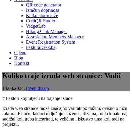
QR code generator
Izračun doprinosa
Kalkulator marže
CertiQR Studio
VidgetLab
Hiking Club Manager
Assosiation Members Manager
Event Registration System
FakturaDesk.ba
Cijene
Blog
Kontakt
Koliko traje izrada web stranice: Vodič
14.03.2024.
|
Web dizajn
# Faktori koji utječu na trajanje izrade
Izrada web stranice može značajno varirati po dužini, ovisno o nizu
faktora. Ključni faktori uključuju složenost dizajna, funkcionalnost,
sadržaj koji treba integrirati, te veličinu i iskustvo tima koji radi na
projektu.