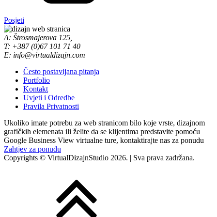
Posjeti
A: Štrosmajerova 125,
T: +387 (0)67 101 71 40
E: info@virtualdizajn.com
Često postavljana pitanja
Portfolio
Kontakt
Uvjeti i Odredbe
Pravila Privatnosti
Ukoliko imate potrebu za web stranicom bilo koje vrste, dizajnom
grafičkih elemenata ili želite da se klijentima predstavite pomoću
Google Business View virtualne ture, kontaktirajte nas za ponudu
Zahtjev za ponudu
Copyrights © VirtualDizajnStudio 2026. | Sva prava zadržana.