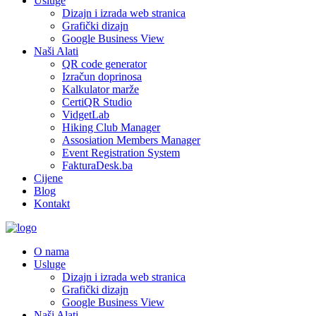
Usluge
Dizajn i izrada web stranica
Grafički dizajn
Google Business View
Naši Alati
QR code generator
Izračun doprinosa
Kalkulator marže
CertiQR Studio
VidgetLab
Hiking Club Manager
Assosiation Members Manager
Event Registration System
FakturaDesk.ba
Cijene
Blog
Kontakt
O nama
Usluge
Dizajn i izrada web stranica
Grafički dizajn
Google Business View
Naši Alati