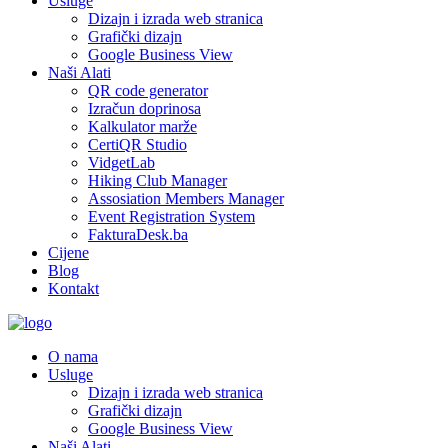
Usluge
Dizajn i izrada web stranica
Grafički dizajn
Google Business View
Naši Alati
QR code generator
Izračun doprinosa
Kalkulator marže
CertiQR Studio
VidgetLab
Hiking Club Manager
Assosiation Members Manager
Event Registration System
FakturaDesk.ba
Cijene
Blog
Kontakt
O nama
Usluge
Dizajn i izrada web stranica
Grafički dizajn
Google Business View
Naši Alati