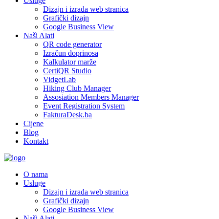
Usluge
Dizajn i izrada web stranica
Grafički dizajn
Google Business View
Naši Alati
QR code generator
Izračun doprinosa
Kalkulator marže
CertiQR Studio
VidgetLab
Hiking Club Manager
Assosiation Members Manager
Event Registration System
FakturaDesk.ba
Cijene
Blog
Kontakt
O nama
Usluge
Dizajn i izrada web stranica
Grafički dizajn
Google Business View
Naši Alati