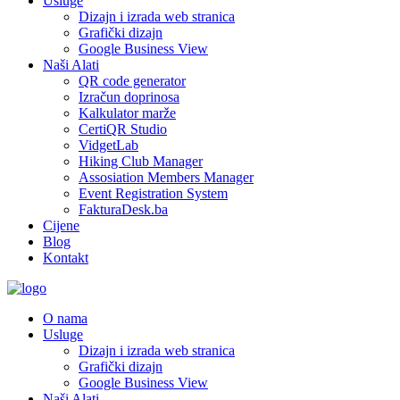
Usluge
Dizajn i izrada web stranica
Grafički dizajn
Google Business View
Naši Alati
QR code generator
Izračun doprinosa
Kalkulator marže
CertiQR Studio
VidgetLab
Hiking Club Manager
Assosiation Members Manager
Event Registration System
FakturaDesk.ba
Cijene
Blog
Kontakt
O nama
Usluge
Dizajn i izrada web stranica
Grafički dizajn
Google Business View
Naši Alati