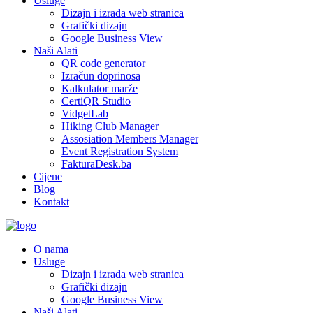
Usluge
Dizajn i izrada web stranica
Grafički dizajn
Google Business View
Naši Alati
QR code generator
Izračun doprinosa
Kalkulator marže
CertiQR Studio
VidgetLab
Hiking Club Manager
Assosiation Members Manager
Event Registration System
FakturaDesk.ba
Cijene
Blog
Kontakt
O nama
Usluge
Dizajn i izrada web stranica
Grafički dizajn
Google Business View
Naši Alati